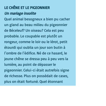
LE CHÊNE ET LE PIGEONNIER 
Un mariage insolite 
Quel animal besogneux a bien pu cacher 
un gland au beau milieu du pigeonnier 
de Béceleuf? Un oiseau? Cela est peu 
probable. Le coupable est plutôt un 
rongeur, comme le loir ou le lérot, petit 
étourdi qui oublia un jour son butin à 
l’ombre de l’édifice. Né de ce hasard, le 
jeune chêne se dressa peu à peu vers la 
lumière, au point de dépasser le 
pigeonnier. Celui-ci était autrefois signe 
de richesse. Plus on possédait de cases, 
plus on était fortuné. Quel étonnant 
symbole : le roi des arbres dominant les 
dérisoires valeurs matérielles des 
hommes! 
Pigeonnier de Pouzay – 79160 Béceleuf 