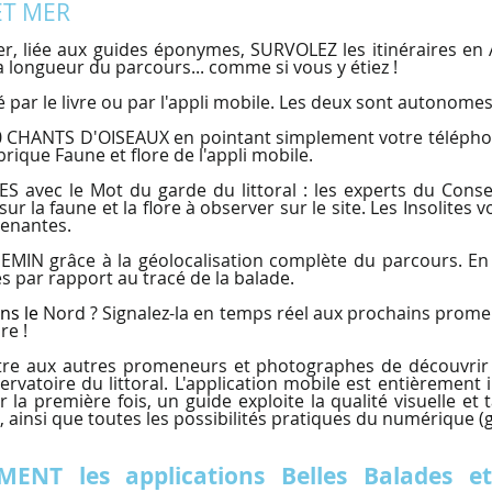
ET MER
 Mer, liée aux guides éponymes, SURVOLEZ les itinéraires e
 la longueur du parcours... comme si vous y étiez !
par le livre ou par l'appli mobile. Les deux sont autonomes
 CHANTS D'OISEAUX en pointant simplement votre téléphone 
ique Faune et flore de l'appli mobile.
vec le Mot du garde du littoral : les experts du Conser
ur la faune et la flore à observer sur le site. Les Insolites
renantes.
N grâce à la géolocalisation complète du parcours. En c
 par rapport au tracé de la balade.
ns le
Nord
? Signalez-la en temps réel aux prochains prom
re !
re aux autres promeneurs et photographes de découvrir l
rvatoire du littoral. L'application mobile est entièrement 
r la première fois, un guide exploite la qualité visuelle et 
), ainsi que toutes les possibilités pratiques du numérique (g
ENT les applications Belles Balades 