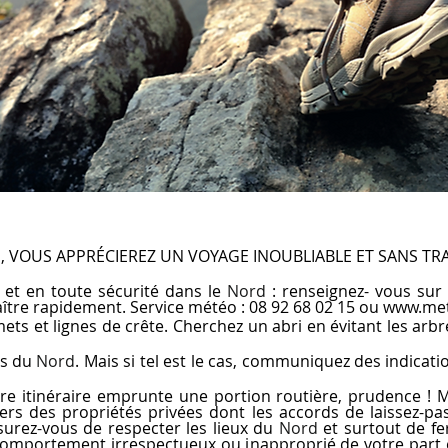
S, VOUS APPRÉCIEREZ UN VOYAGE INOUBLIABLE ET SANS TR
 et en toute sécurité dans le
Nord
: renseignez- vous sur l
ître rapidement. Service météo : 08 92 68 02 15 ou
www.met
ets et lignes de crête. Cherchez un abri en évitant les arbre
ns du
Nord
. Mais si tel est le cas, communiquez des indicati
tre itinéraire emprunte une portion routière, prudence ! Ma
avers des propriétés privées dont les accords de laissez-p
surez-vous de respecter les lieux du
Nord
et surtout de fe
comportement irrespectueux ou inapproprié de votre part e