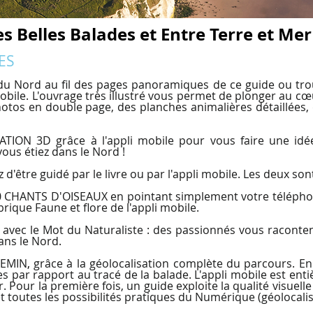
es Belles Balades et Entre Terre et Mer
ES
du Nord au fil des pages panoramiques de ce guide ou trou
bile. L'ouvrage très illustré vous permet de plonger au cœ
photos en double page, des planches animalières détaillées,
TION 3D grâce à l'appli mobile pour vous faire une idée 
ous étiez dans le Nord !
 d'être guidé par le livre ou par l'appli mobile. Les deux so
 CHANTS D'OISEAUX en pointant simplement votre téléphone 
ique Faune et flore de l'appli mobile.
ec le Mot du Naturaliste : des passionnés vous raconten
dans le Nord.
HEMIN
,
grâce à la géolocalisation complète du parcours. En
par rapport au tracé de la balade. L'appli mobile est enti
r. Pour la première fois, un guide exploite la qualité visuelle
et toutes les possibilités pratiques du Numérique (géolocalisat