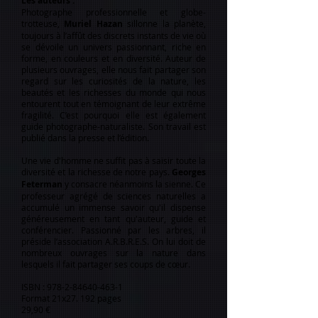
Les auteurs :
Photographe professionnelle et globe-
trotteuse,
Muriel Hazan
sillonne la planète,
toujours à l’affût des discrets instants de vie où
se dévoile un univers passionnant, riche en
forme, en couleurs et en diversité. Auteur de
plusieurs ouvrages, elle nous fait partager son
regard sur les curiosités de la nature, les
beautés et les richesses du monde qui nous
entourent tout en témoignant de leur extrême
fragilité. C’est pourquoi elle est également
guide photographe-naturaliste. Son travail est
publié dans la presse et l’édition.
Une vie d'homme ne suffit pas à saisir toute la
diversité et la richesse de notre pays.
Georges
Feterman
y consacre néanmoins la sienne. Ce
professeur agrégé de sciences naturelles a
accumulé un immense savoir qu'il dispense
généreusement en tant qu'auteur, guide et
conférencier. Passionné par les arbres, il
préside l’association A.R.B.R.E.S. On lui doit de
nombreux ouvrages sur la nature dans
lesquels il fait partager ses coups de cœur.
ISBN :
978-2-84640-463-1
Format 21x27. 192 pages
29,90 €