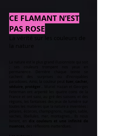
CE FLAMANT N’EST
PAS ROSE
La vérité sur les couleurs de
la nature
La nature est le plus grand illusionniste qui soit
; ses couleurs trompent nos yeux en
permanence. Derrière chaque teinte se
cachent des surprises ou d’incroyables
paradoxes. Ainsi, la couleur peut
tuer, cacher,
séduire, protéger
... Muriel Hazan et Georges
Feterman ont arpenté les quatre coins de la
France et ont saisi, au gré des saisons et des
régions, les fantaisies des jeux de lumière sur
toutes les matières que la nature a inventées :
pétales, écorces, champignons, nuages, sable,
vaches, libellules, mer, montagnes... Ils nous
livrent, en
dix couleurs et une infinité de
nuances,
des réflexions inattendues.