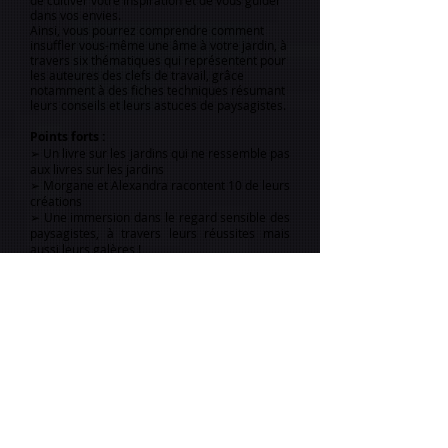
de cultiver votre inspiration et de vous guider
dans vos envies.
Ainsi, vous pourrez comprendre comment
insuffler vous-même une âme à votre jardin, à
travers six thématiques qui représentent pour
les auteures des clefs de travail, grâce
notamment à des fiches techniques résumant
leurs conseils et leurs astuces de paysagistes.
Points forts :
➢ Un livre sur les jardins qui ne ressemble pas
aux livres sur les jardins
➢ Morgane et Alexandra racontent 10 de leurs
créations
➢ Une immersion dans le regard sensible des
paysagistes, à travers leurs réussites mais
aussi leurs galères !
➢ Une source d’inspiration pour donner une
âme à votre propre jardin
ISBN :
978-2-84640-611-6
Format 21x23. 224 pages
31,90 €