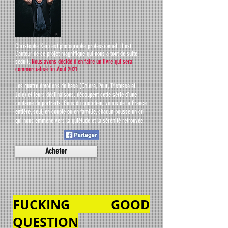
Christophe Keip est photographe professionnel. il est
l'auteur de ce projet
magnifique
qui nous a tout de suite
séduit.
Nous avons décidé d'en faire un livre qui sera
commercialisé fin Août 2021.
Les quatre émotions de base (Colère, Peur, Tristesse et
Joie) et leurs déclinaisons, découpent cette série d’une
centaine de portraits. Gens du quotidien, venus de la France
entière, ­­­­­seul, en couple ou en famille, chacun pousse un cri
qui nous emmène vers la quiétude et la sérénité retrouvée.
Acheter
FUCKING GOOD
QUESTION