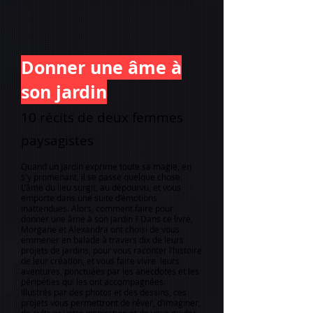
Donner une âme à
son jardin
10 récits de deux femmes
paysagistes
Quand un jardin exprime toute sa magie, en
s'y promenant, il se passe quelque chose.
L’âme du lieu surgit, au dépourvu, et vous
emporte dans une suite d’émotions
inattendues. Alors, comment faire pour
donner une âme à son jardin ? Dans ce livre,
Morgane et Alexandra ont choisi de vous
emmener en balade à travers dix de leurs
projets de jardins, pour vous raconter l’histoire
de leur création, et vous faire vivre leurs
aventures, ponctuées par les anecdotes et les
péripéties qui les ont accompagnées.
Illustrés par des photos et des dessins, ces
projets vous permettront de rêver, d’imaginer,