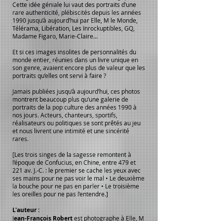
Cette idée géniale lui vaut des portraits d’une
rare authenticité, plébiscités depuis les années
1990 jusqu’à aujourd’hui par Elle, M le Monde,
Télérama, Libération, Les Inrockuptibles, GQ,
Madame Figaro, Marie-Claire…
Et si ces images insolites de personnalités du
monde entier, réunies dans un livre unique en
son genre, avaient encore plus de valeur que les
portraits qu’elles ont servi à faire ?
Jamais publiées jusqu’à aujourd’hui, ces photos
montrent beaucoup plus qu’une galerie de
portraits de la pop culture des années 1990 à
nos jours. Acteurs, chanteurs, sportifs,
réalisateurs ou politiques se sont prêtés au jeu
et nous livrent une intimité et une sincérité
rares.
[Les trois singes de la sagesse remontent à
l’époque de Confucius, en Chine, entre 479 et
221 av. J.-C. : le premier se cache les yeux avec
ses mains pour ne pas voir le mal • Le deuxième
la bouche pour ne pas en parler • Le troisième
les oreilles pour ne pas l’entendre.]
L'auteur :
J
ean-François Robert
est photographe à Elle, M