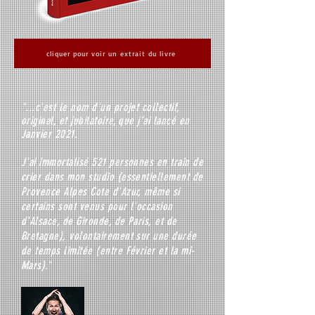
cliquer pour voir un extrait du livre
"...c'est le nom d'un projet collectif,
original, et jubilatoire, que j’ai lancé en
Janvier 2021.
J'ai immortalisé 521 personnes en train de
crier dans mon studio (essentiellement de
Provence Alpes Cote d'Azur, même si
certains sont venus pour l'occasion
d'Alsace, de Gironde, de Paris, et de
Bretagne), volontairement sur une durée
de temps limitée (entre Février et la mi-
Mars).
"