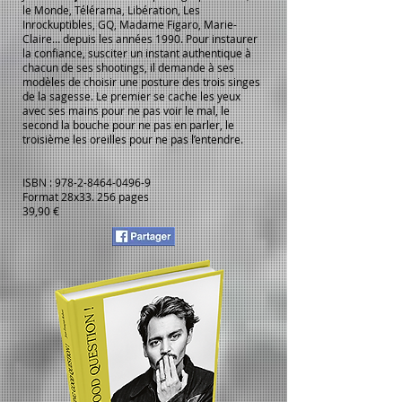
le Monde, Télérama, Libération, Les
Inrockuptibles, GQ, Madame Figaro, Marie-
Claire… depuis les années 1990. Pour instaurer
la confiance, susciter un instant authentique à
chacun de ses shootings, il demande à ses
modèles de choisir une posture des trois singes
de la sagesse. Le premier se cache les yeux
avec ses mains pour ne pas voir le mal, le
second la bouche pour ne pas en parler, le
troisième les oreilles pour ne pas l’entendre.
ISBN :
978-2-8464-0496-9
Format 28x33. 256 pages
39,90 €