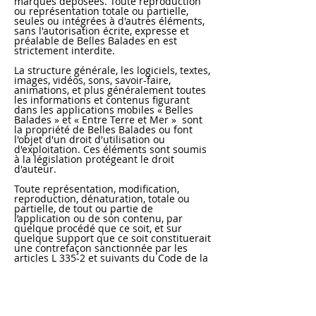
marques déposées. Toute reproduction
ou représentation totale ou partielle,
seules ou intégrées à d'autres éléments,
sans l'autorisation écrite, expresse et
préalable de Belles Balades en est
strictement interdite.
La structure générale, les logiciels, textes,
images, vidéos, sons, savoir-faire,
animations, et plus généralement toutes
les informations et contenus figurant
dans les applications mobiles « Belles
Balades » et « Entre Terre et Mer » sont
la propriété de Belles Balades ou font
l'objet d'un droit d'utilisation ou
d'exploitation. Ces éléments sont soumis
à la législation protégeant le droit
d'auteur.
Toute représentation, modification,
reproduction, dénaturation, totale ou
partielle, de tout ou partie de
l’application ou de son contenu, par
quelque procédé que ce soit, et sur
quelque support que ce soit constituerait
une contrefaçon sanctionnée par les
articles L 335-2 et suivants du Code de la
Propriété Intellectuelle.
Les bases de données figurant, le cas
échéant, sur les applications mobiles «
Belles Balades » et « Entre Terre et Mer »