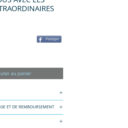
TRAORDINAIRES
E
Partager
outer au panier
t: 27,7 x 1,4 x 21,7 cm - 192
NGE ET DE REMBOURSEMENT
e et de remboursement. Informez
onditions d'échange et de