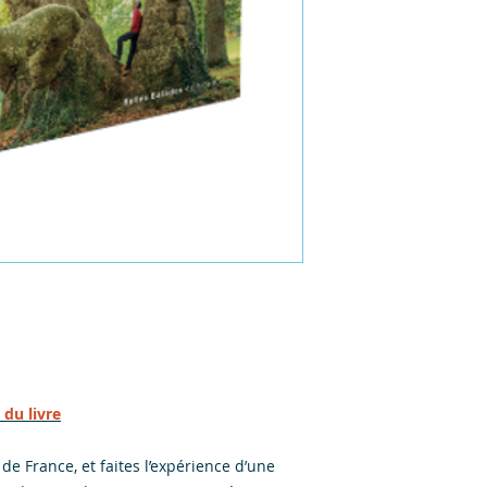
remboursement des a
Livraison offerte
votre site. Énoncez 
d'établir une relati
leur permettre ainsi
sécurité.
 du livre
e France, et faites l’expérience d’une