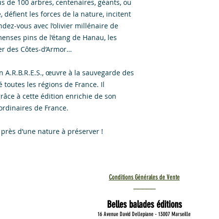
lus de 100 arbres, centenaires, géants, ou
, défient les forces de la nature, incitent
dez-vous avec l’olivier millénaire de
nses pins de l’étang de Hanau, les
er des Côtes-d’Armor…
ion A.R.B.R.E.S., œuvre à la sauvegarde des
toutes les régions de France. Il
âce à cette édition enrichie de son
ordinaires de France.
 près d’une nature à préserver !
Conditions Générales de Vente
_____
Belles balades éditions
16 Avenue David Dellepiane - 13007 Marseille