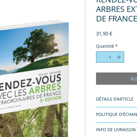
ARBRES EX
DE FRANC
Prix
31,90 €
Quantité
*
Aj
DÉTAILS D'ARTICLE
Dimensions du produi
POLITIQUE D'ÉCHA
pages
Politique d'échang
INFO DE LIVRAISON
vos visiteurs des c