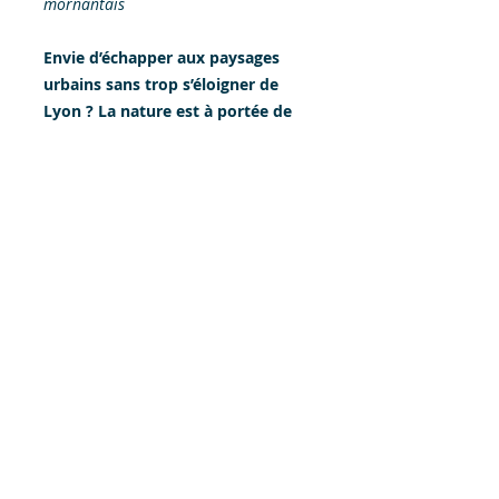
mornantais
Envie d’échapper aux paysages
urbains sans trop s’éloigner de
Lyon ? La nature est à portée de
main, avec des itinéraires à moins
de 50 minutes du centre-ville. Ce
guide vous propose 20 belles
balades à faire en famille ou entre
amis, entre monts et rivières,
champs et forêts, plaines et
panoramas.
Partager
Conditions Générales de Vente
_____
Belles balades éditions