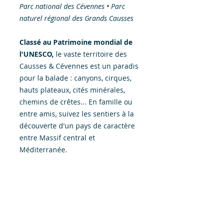
Parc national des Cévennes • Parc
naturel régional des Grands Causses
Classé au Patrimoine mondial de
l'UNESCO,
le vaste territoire des
Causses & Cévennes est un paradis
pour la balade : canyons, cirques,
hauts plateaux, cités minérales,
chemins de crêtes... En famille ou
entre amis, suivez les sentiers à la
découverte d'un pays de caractère
entre Massif central et
Méditerranée.
Pour chaque parcours, un
descriptif détaillé et des
informations pour profiter des
paysages, de la faune et de la flore
environnantes. L'appli mobile
offerte avec le livre permet