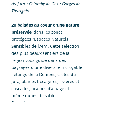
du Jura • Colomby de Gex • Gorges de
Thurignin...
20 balades au coeur d'une nature
préservée
, dans les zones
protégées "Espaces Naturels
Sensibles de l'Ain". Cette sélection
des plus beaux sentiers de la
région vous guide dans des
paysages d'une diversité incroyable
: étangs de la Dombes, crêtes du
Jura, plaines bocagères, rivières et
cascades, praines d'alpage et
même dunes de sable I
Pour chaque parcours, un
descriptif détaillé et des
informations pour profiter des
paysages, de la faune et de la flore
environnantes. L'appli mobile