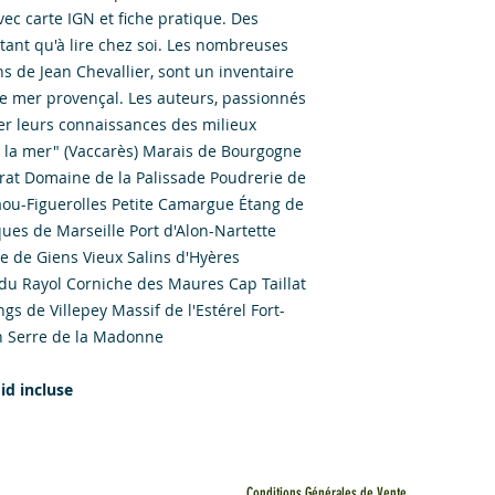
vec carte IGN et fiche pratique. Des
utant qu'à lire chez soi. Les nombreuses
 de Jean Chevallier, sont un inventaire
e mer provençal. Les auteurs, passionnés
er leurs connaissances des milieux
à la mer" (Vaccarès) Marais de Bourgogne
rat Domaine de la Palissade Poudrerie de
ou-Figuerolles Petite Camargue Étang de
ues de Marseille Port d'Alon-Nartette
le de Giens Vieux Salins d'Hyères
du Rayol Corniche des Maures Cap Taillat
s de Villepey Massif de l'Estérel Fort-
n Serre de la Madonne
id incluse
Conditions Générales de Vente